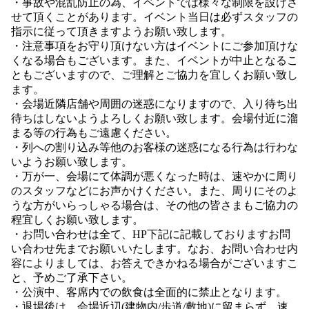
・事故や混乱防止の為、イベントでは様々な制限を設けさ
せて頂くことがあります。イベント当日は必ずスタッフの
指示に従って頂きますようお願い致します。
・注意事項をお守り頂けない方はイベントにご参加頂けな
くなる場合もございます。また、イベントが中止となるこ
ともございますので、ご理解とご協力を宜しくお願い致し
ます。
・会場近隣店舗や周囲の迷惑になりますので、入り待ち出
待ちはしないようよろしくお願い致します。会場付近に溜
まる等の行為もご遠慮ください。
・列への割り込み等他のお客様の迷惑になる行為は行わな
いようお願い致します。
・万が一、会場にて体調が悪くなった時は、速やかに周り
のスタッフなどにお声かけください。また、周りにそのよ
うな方がいらっしゃる場合は、その他の皆さまもご協力の
程宜しくお願い致します。
・お問い合わせは全て、HP下記に記載しておりますお問
い合わせ先までお願いいたします。なお、お問い合わせ内
容によりましては、お答えできかねる場合がございますこ
と、予めご了承下さい。
・公演中、客席内での飲食は全面的に禁止となります。
・退場後は、会場近辺(建物内/歩道/敷地)に留まらず、速