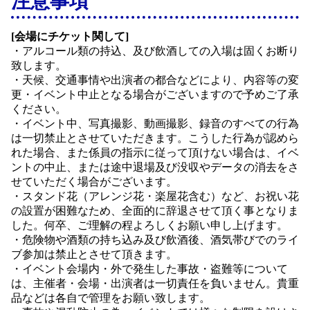
注意事項
[会場にチケット関して]
・アルコール類の持込、及び飲酒しての入場は固くお断り
致します。
・天候、交通事情や出演者の都合などにより、内容等の変
更・イベント中止となる場合がございますので予めご了承
ください。
・イベント中、写真撮影、動画撮影、録音のすべての行為
は一切禁止とさせていただきます。こうした行為が認めら
れた場合、また係員の指示に従って頂けない場合は、イベ
ントの中止、または途中退場及び没収やデータの消去をさ
せていただく場合がございます。
・スタンド花（アレンジ花・楽屋花含む）など、お祝い花
の設置が困難なため、全面的に辞退させて頂く事となりま
した。何卒、ご理解の程よろしくお願い申し上げます。
・危険物や酒類の持ち込み及び飲酒後、酒気帯びでのライ
ブ参加は禁止とさせて頂きます。
・イベント会場内・外で発生した事故・盗難等について
は、主催者・会場・出演者は一切責任を負いません。貴重
品などは各自で管理をお願い致します。