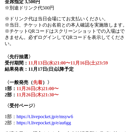
全席指定 3,500円
※別途ドリンク代500円
※ドリンク代は当日会場にてお支払いください。
※当日、チケットのお名前との本人確認を実施致します。
※チケットQRコードはスクリーンショットでの入場はで
きません。必ずログインしてQRコードを表示してくださ
い。
〈先行抽選〉
受付期間：
11月13日(水)21:00〜11月16日(土)23:59
結果発表：11月17日(日)以降予定
〈一般発売（
先着
）〉
1部：
11月26日(木)21:00〜
2部：
11月26日(木)21:30〜
〈受付ページ〉
1部：
https://t.livepocket.jp/e/msyw6
2部：
https://t.livepocket.jp/e/au6gg