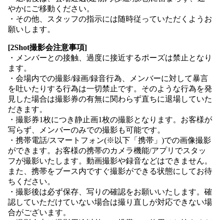
やかにご移動ください。
・その他、スタッフの指示には随時従っていただくようお
願いします。
[2Shot撮影会注意事項]
・メンバーとの接触、過度に接近するポーズは禁止となり
ます。
・会場内での撮影/録画/録音行為、メンバーに対して暴言
を吐いたりする行為は一切禁止です。そのような行為を発
見した場合は撮影券の有無に関わらず直ちに退場していた
だきます。
・撮影券1枚につき静止画1枚の撮影となります。お客様が
写らず、メンバーのみでの撮影も可能です。
・携帯電話/スマートフォン(※以下「携帯」)での画像撮影
ができます。お客様の携帯のカメラ機能/アプリでスタッ
フが撮影いたします。動画撮影や録音などはできません。
また、携帯をブース内ですぐ撮影ができる状態にしてお待
ちください。
・撮影後は必ず保存、写りの確認をお願いいたします。確
認していただけていない場合は撮り直しが対応できない場
合がございます。