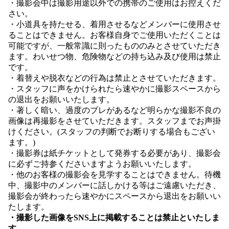
・撮影会中は撮影用途以外での携帯のご使用はお控えくだ
さい。
・小道具を持たせる、着用させるなどメンバーに使用させ
ることはできません。お客様自身でご使用いただくことは
可能ですが、一般常識に則ったもののみとさせていただき
ます。わいせつ物、危険物などの持ち込み及び使用は禁止
です。
・着替えや脱衣などの行為は禁止とさせていただきます。
・スタッフに声をかけられたら速やかに撮影スペースから
の退出をお願いいたします。
・著しく暗い、過度のブレがあるなど明らかな撮影不良の
画像は再撮影をさせていただきます。スタッフまでお声掛
けください。(スタッフの判断でお断りする場合もござい
ます。)
・撮影券は紙チケットとして発券する必要があり、撮影会
に必ずご持参くださいますようお願いいたします。
・他のお客様の撮影会を見学することはできません。待機
中、撮影中のメンバーに話しかける等はご遠慮いただき、
撮影会が終わったら速やかにスペースから退出をお願いい
たします。
・撮影した画像をSNS上に掲載することは禁止といたしま
す。