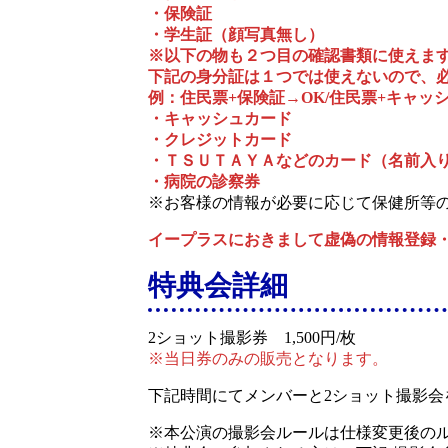
・保険証
・学生証（顔写真無し）
※以下の物も２つ目の確認書類に使えま
下記の身分証は１つでは使えないので、
例：住民票+保険証→OK/住民票+キャッ
・キャッシュカード
・クレジットカード
・ＴＳＵＴＡＹＡなどのカード（名前入
・病院の診察券
※お客様の情報が必要に応じて保健所等
イープラスにおきまして虚偽の情報登録
特典会詳細
2ショット撮影券 1,500円/枚
※当日券のみの販売となります。
下記時間にてメンバーと2ショット撮影会
※本公演の撮影会ルールは仕様変更後の