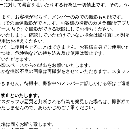
バーに対して暴言を吐いたりする行為は一切禁止です。そのよ
ります。お客様が写らず、メンバーのみでの撮影も可能です。
帯」)での画像撮影ができます。お客様の携帯のカメラ機能/ア
ブース内ですぐ撮影ができる状態にしてお待ちください。
いいたします。確認していただけていない場合は撮り直しが対
使用はお控えください。
ンバーに使用させることはできません。お客様自身でご使用い
せつ物、危険物などの持ち込み及び使用は禁止です。
ていただきます。
撮影スペースからの退出をお願いいたします。
らかな撮影不良の画像は再撮影をさせていただきます。スタッフ
できません。待機中、撮影中のメンバーに話しかける等はご遠
は禁止といたします。
にスタッフが悪質と判断される行為を発見した場合は、撮影券
いたしませんので、あらかじめご了承ください。
入場は固くお断り致します。