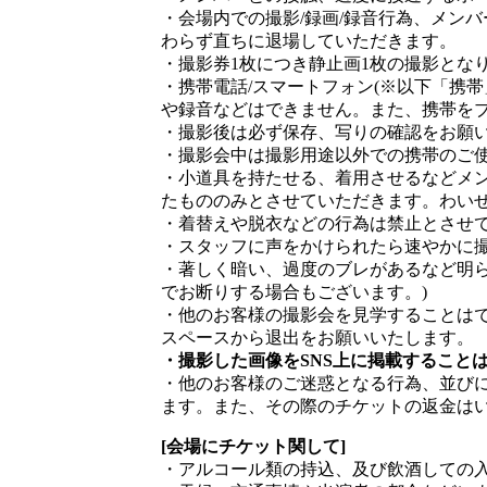
・会場内での撮影/録画/録音行為、メン
わらず直ちに退場していただきます。
・撮影券1枚につき静止画1枚の撮影とな
・携帯電話/スマートフォン(※以下「携
や録音などはできません。また、携帯を
・撮影後は必ず保存、写りの確認をお願
・撮影会中は撮影用途以外での携帯のご
・小道具を持たせる、着用させるなどメ
たもののみとさせていただきます。わい
・着替えや脱衣などの行為は禁止とさせ
・スタッフに声をかけられたら速やかに
・著しく暗い、過度のブレがあるなど明
でお断りする場合もございます。)
・他のお客様の撮影会を見学することは
スペースから退出をお願いいたします。
・撮影した画像をSNS上に掲載すること
・他のお客様のご迷惑となる行為、並び
ます。また、その際のチケットの返金は
[会場にチケット関して]
・アルコール類の持込、及び飲酒しての