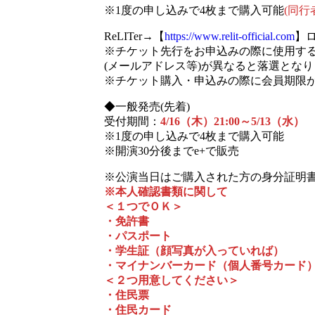
※1度の申し込みで4枚まで購入可能
(同行
ReLITer→【
https://www.relit-official.com
】ロ
※チケット先行をお申込みの際に使用す
(メールアドレス等)が異なると落選とな
※チケット購入・申込みの際に会員期限
◆一般発売(先着)
受付期間：
4/16（木）21:00～5/13（水）
※1度の申し込みで4枚まで購入可能
※開演30分後までe+で販売
※公演当日はご購入された方の身分証明
※本人確認書類に関して
＜１つでＯＫ＞
・免許書
・パスポート
・学生証（顔写真が入っていれば）
・マイナンバーカード（個人番号カード
＜２つ用意してください＞
・住民票
・住民カード