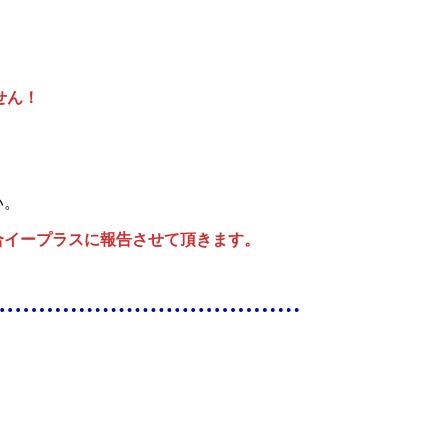
せん！
い。
合イープラスに報告させて頂きます。