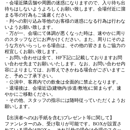
・会場近隣店舗や周囲の迷惑になりますので、入り待ち出
待ちはしないようよろしくお願い致します。会場付近に溜
まる等の行為もご遠慮ください。
・列への割り込み等他のお客様の迷惑になる行為は行わな
いようお願い致します。
・万が一、会場にて体調が悪くなった時は、速やかに周り
のスタッフなどにお声かけください。また、周りにそのよ
うな方がいらっしゃる場合は、その他の皆さまもご協力の
程宜しくお願い致します。
・お問い合わせは全て、HP下記に記載しておりますお問
い合わせ先までお願いいたします。なお、お問い合わせ内
容によりましては、お答えできかねる場合がございますこ
と、予めご了承下さい。
・公演中、客席内での飲食は全面的に禁止となります。
・退場後は、会場近辺(建物内/歩道/敷地)に留まらず、速
やかにご移動ください。
・その他、スタッフの指示には随時従っていただくようお
願いします。
【出演者への(お手紙を含む)プレゼント等に関して】
ファンレターのみ、受け取りが可能です。BOXが設置さ
れている場合はBOXへ、それ以外の場合は会場のスタッ