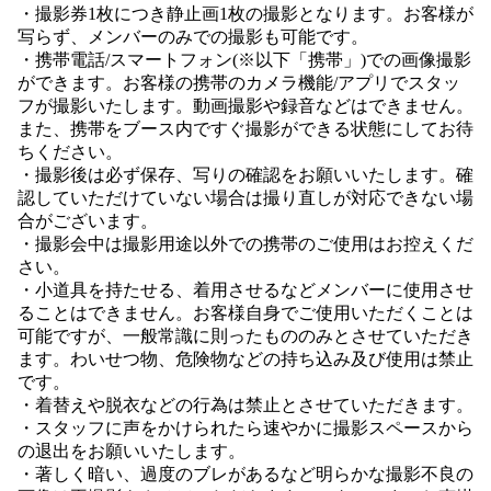
・撮影券1枚につき静止画1枚の撮影となります。お客様が
写らず、メンバーのみでの撮影も可能です。
・携帯電話/スマートフォン(※以下「携帯」)での画像撮影
ができます。お客様の携帯のカメラ機能/アプリでスタッ
フが撮影いたします。動画撮影や録音などはできません。
また、携帯をブース内ですぐ撮影ができる状態にしてお待
ちください。
・撮影後は必ず保存、写りの確認をお願いいたします。確
認していただけていない場合は撮り直しが対応できない場
合がございます。
・撮影会中は撮影用途以外での携帯のご使用はお控えくだ
さい。
・小道具を持たせる、着用させるなどメンバーに使用させ
ることはできません。お客様自身でご使用いただくことは
可能ですが、一般常識に則ったもののみとさせていただき
ます。わいせつ物、危険物などの持ち込み及び使用は禁止
です。
・着替えや脱衣などの行為は禁止とさせていただきます。
・スタッフに声をかけられたら速やかに撮影スペースから
の退出をお願いいたします。
・著しく暗い、過度のブレがあるなど明らかな撮影不良の