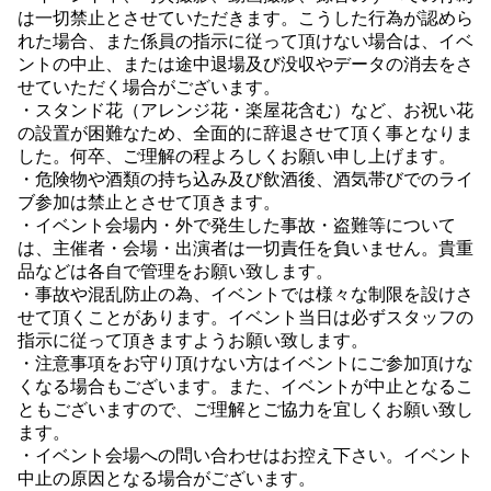
は一切禁止とさせていただきます。こうした行為が認めら
れた場合、また係員の指示に従って頂けない場合は、イベ
ントの中止、または途中退場及び没収やデータの消去をさ
せていただく場合がございます。
・スタンド花（アレンジ花・楽屋花含む）など、お祝い花
の設置が困難なため、全面的に辞退させて頂く事となりま
した。何卒、ご理解の程よろしくお願い申し上げます。
・危険物や酒類の持ち込み及び飲酒後、酒気帯びでのライ
ブ参加は禁止とさせて頂きます。
・イベント会場内・外で発生した事故・盗難等について
は、主催者・会場・出演者は一切責任を負いません。貴重
品などは各自で管理をお願い致します。
・事故や混乱防止の為、イベントでは様々な制限を設けさ
せて頂くことがあります。イベント当日は必ずスタッフの
指示に従って頂きますようお願い致します。
・注意事項をお守り頂けない方はイベントにご参加頂けな
くなる場合もございます。また、イベントが中止となるこ
ともございますので、ご理解とご協力を宜しくお願い致し
ます。
・イベント会場への問い合わせはお控え下さい。イベント
中止の原因となる場合がございます。