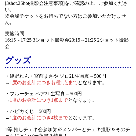
[3shot,2Shot撮影会注意事項]をご確認の上、ご参加くださ
い。
※会場チケットをお持ちでない方はご参加いただけませ
ん。
実施時間
16:15～17:25 3ショット撮影会20:15～21:25 2ショット撮影
会
グッズ
・綾野れん・宮前まさや ソロ2L生写真 – 500円
→
1度のお会計につき各種1点まで
となります。
・フルーチェ ペア2L生写真 – 500円
→
1度のお会計につき1点まで
となります。
・ハピカくじ – 500円
→
1度のお会計につき4枚まで
となります。
1等-推しチェキ会参加券※メンバーとチェキ撮影＆そのチ
ェキにメンバー落書き特典！