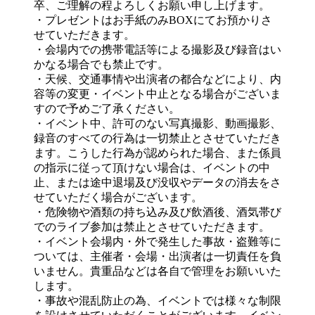
卒、ご理解の程よろしくお願い申し上げます。
・プレゼントはお手紙のみBOXにてお預かりさ
せていただきます。
・会場内での携帯電話等による撮影及び録音はい
かなる場合でも禁止です。
・天候、交通事情や出演者の都合などにより、内
容等の変更・イベント中止となる場合がございま
すので予めご了承ください。
・イベント中、許可のない写真撮影、動画撮影、
録音のすべての行為は一切禁止とさせていただき
ます。こうした行為が認められた場合、また係員
の指示に従って頂けない場合は、イベントの中
止、または途中退場及び没収やデータの消去をさ
せていただく場合がございます。
・危険物や酒類の持ち込み及び飲酒後、酒気帯び
でのライブ参加は禁止とさせていただきます。
・イベント会場内・外で発生した事故・盗難等に
ついては、主催者・会場・出演者は一切責任を負
いません。貴重品などは各自で管理をお願いいた
します。
・事故や混乱防止の為、イベントでは様々な制限