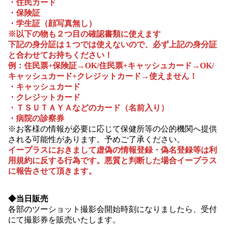
・住民カード
・保険証
・学生証（顔写真無し）
※以下の物も２つ目の確認書類に使えます
下記の身分証は１つでは使えないので、必ず上記の身分証
と合わせてお持ちください！
例：住民票+保険証→OK/住民票+キャッシュカード→OK/
キャッシュカード+クレジットカード→使えません！
・キャッシュカード
・クレジットカード
・ＴＳＵＴＡＹＡなどのカード（名前入り）
・病院の診察券
※お客様の情報が必要に応じて保健所等の公的機関へ提供
される可能性があります。予めご了承ください。
イープラスにおきまして虚偽の情報登録・偽名登録等は利
用規約に反する行為です。悪質と判断した場合イープラス
に報告させて頂きます。
◆当日販売
各部のツーショット撮影会開始時刻になりましたら、受付
にて撮影券を販売いたします。