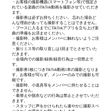
・お客様の撮影機器(スマートフォン等)で指定さ
れている楽曲のTikTok動画を撮影させていただき
ます。
・撮影券は必ずお持ちください。 忘れた場合ど
んな理由があっても撮影することはできません。
・ブースに入るまでにTikTokアプリを立ち上げ楽
曲の準備をお済ませください。
・撮影時、お客様はメンバーに触れないようご注
意ください。
・振りミス等の取り直しは1回までとさせていた
だきます。
・会場内での撮影/録画/録音行為は一切禁止で
す。
・撮影券1枚につきTikTok動画1本の撮影となりま
す。お客様が写らず、メンバーのみでの撮影も可
能です。
・撮影時、小道具等をメンバーに持たせることは
できません。
・着替えや脱衣などの行為は禁止とさせていただ
きます。
・スタッフに声をかけられたら速やかに撮影スペ