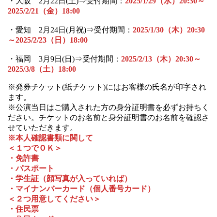
・大阪 2月22日(土)⇒受付期間：
2025/1/29（水）20:30～
2025/2/21（金）18:00
・愛知 2月24日(月祝)⇒受付期間：
2025/1/30（木）20:30
～2025/2/23（日）18:00
・福岡 3月9日(日)⇒受付期間：
2025/2/13（木）20:30～
2025/3/8（土）18:00
※発券チケット(紙チケット)にはお客様の氏名が印字され
ます。
※公演当日はご購入された方の身分証明書を必ずお持ちく
ださい。チケットのお名前と身分証明書のお名前を確認さ
せていただきます。
※本人確認書類に関して
＜１つでＯＫ＞
・免許書
・パスポート
・学生証（顔写真が入っていれば）
・マイナンバーカード（個人番号カード）
＜２つ用意してください＞
・住民票