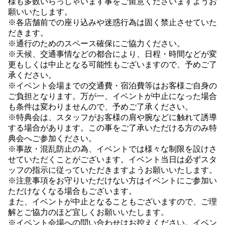
様も多数いらっしゃいます事をご留意くださいますようお
願いいたします。
※各店舗前での座り込みや迷惑行為は固く禁止させていた
だきます。
※通行のためのスペース確保にご協力ください。
※天候、交通事情などの都合により、日程・時間などが変
更もしくは中止となる可能性もございますので、予めご了
承ください。
※イベント会場までの交通費・宿泊費等はお客様ご自身の
ご負担となります。万が一、イベントが中止になった場合
も条件は変わりませんので、予めご了承ください。
※特典会は、スタッフがお客様の肩や腕などに触れて誘導
する場合があります。この事をご了承いただける方のみ特
典会へご参加ください。
※事故・混乱防止の為、イベントでは様々な制限を設けさ
せていただくことがございます。イベント当日は必ずスタ
ッフの指示に従っていただきますようお願いいたします。
※注意事項をお守りいただけない方はイベントにご参加い
ただけなくなる場合もございます。
また、イベントが中止となることもございますので、ご理
解とご協力のほど宜しくお願いいたします。
※イベント会場への問い合わせはお控えください。イベン