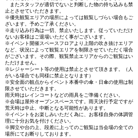
またスタッフが適切でないと判断した物の持ち込みも禁
止とさせていただきます。
※優先観覧エリアの場所によっては観覧しづらい場合もご
ざいます。予めご了承ください。
※走り込み行為は一切、禁止いたします。従っていただけ
ないお客様はご退場いただく事がございます。
※イベント開催スペースフロアより上階の吹き抜けエリア
など、状況によって観覧エリアを制限させていただく場合
がございます。その際、観覧禁止エリアからのご観覧はい
ただけません。
※レジャーシート等の使用は禁止とさせて頂きます。（人
がいる場合でも同様に禁止となります）
※安全面の観点からイベント本番中の傘・日傘の使用は制
限させていただきます。
雨天時はレインコートなどの雨具をご準備ください。
※会場は屋外オープンスペースです。雨天決行予定ですが
荒天時は中止、中断となる可能性があります。
※イベントをお楽しみいただく為に、お客様自身の体調管
理に十分お気を付けください。
※脚立や台の上、段差に上ってのご観覧は当会場の全ての
場所にてお断りしております。