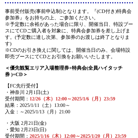
事前受付販売(事前申込制)となります。『(CD付き)特典会
参加券』をお持ちの上、ご参加ください。
※予定数に余裕があった場合に限り、開催当日、特設ブー
スにてCDご購入者を対象に、特典会参加券を差し上げま
す。(予定数に達し次第、参加券のお渡しは終了となりま
す)
※CDのお引き換えに関しては、開催当日のみ、会場特設
即売ブースにてCDとお引換をお願いいたします。
＜優先観覧エリア入場整理券+特典会(全員ハイタッチ
券 )+CD＞
【FC先行受付】
・神奈川 2月1日(土)
受付期間：
12/26（木）12:00～2025/1/6（月）23:59
結果：2025/1/11（土）13:00～
入金：～2025/1/13（月）21:00
・大阪 2月21日(金)
・愛知 2月23日(日)
受付期間：
2025/1/16（木）12:00～2025/1/20（月）23:59