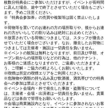
枚数分特典会にご参加いただけますが、イベントが長時間
に及んだ場合、途中で終了とさせていただく場合もござい
ます。予めご注意ください。
※『特典会参加券』の売買や複製等は固く禁止いたしま
す。
※荷物等を置いてのお連れの方の場所取りや、後からお連
れの方がいらしての割り込みは絶対にお止めください。
※放置されている荷物につきましては、スタッフが撤去さ
せていただく場合がございます。なお、撤去したお荷物に
つきましては主催者・施設は一切責任を負いません。
※イベントの観覧は無料となりますが、前日及び早朝、オ
ープン前からの場所取りなどの行為は、他のテナント、
お客様のご迷惑となりますので、ご遠慮いただきますよ
う、ご理解・ご協力の程よろしくお願いいたします。
※喫煙は所定の喫煙エリアをご利用ください。
※危険物や酒類の持ち込み及び飲酒後、酒気帯びでの特典
会への参加は禁止とさせていただきます。
※イベント会場内・外で発生した事故・盗難等について
は、主催者・会場・出演者は一切責任を負いません。貴重
品などは各自で管理をお願いいたします。
※会場は商業施設内となり、イベントに参加されないお客