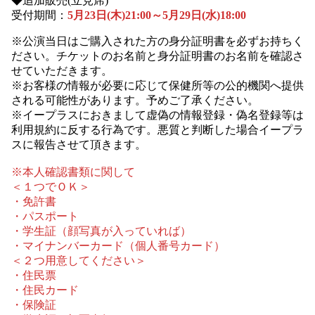
◆追加販売(立見席)
受付期間：
5月23日(木)21:00～5月29日(水)18:00
※公演当日はご購入された方の身分証明書を必ずお持ちく
ださい。チケットのお名前と身分証明書のお名前を確認さ
せていただきます。
※お客様の情報が必要に応じて保健所等の公的機関へ提供
される可能性があります。予めご了承ください。
※イープラスにおきまして虚偽の情報登録・偽名登録等は
利用規約に反する行為です。悪質と判断した場合イープラ
スに報告させて頂きます。
※本人確認書類に関して
＜１つでＯＫ＞
・免許書
・パスポート
・学生証（顔写真が入っていれば）
・マイナンバーカード（個人番号カード）
＜２つ用意してください＞
・住民票
・住民カード
・保険証