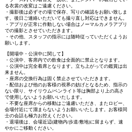
る衣裳の改変はご遠慮ください。
・撮影後は必ずその場で保存、写りの確認をお願い致しま
す。後日ご連絡いただいても撮り直し対応はできません。
・アプリが正常に作動しない場合はノーマルカメラアプリ
での撮影とさせていただきます。
・その他、スタッフの指示には随時従っていただくようお
願いします。
【開場中・公演中に関して】
・公演中、客席内での飲食は全面的に禁止となります。
・公演中は完全着席となります。立ち上がっての鑑賞は出
来ません。
・座席の交換行為は固く禁止させていただきます。
・配信および他のお客様の視界の妨げとなるため、指示の
ない限り、サイリウム/ペンライト等は胸部より上の高さ
で使用しないようお願いいたします。
・不要な座席からの移動はご遠慮いただき、またロビー、
会場付近にて溜まらないようお願いいたします。お客様同
士の会話も極力お控えください。
・退場後は、会場近辺(建物内/歩道/敷地)に留まらず、速
やかにご移動ください。