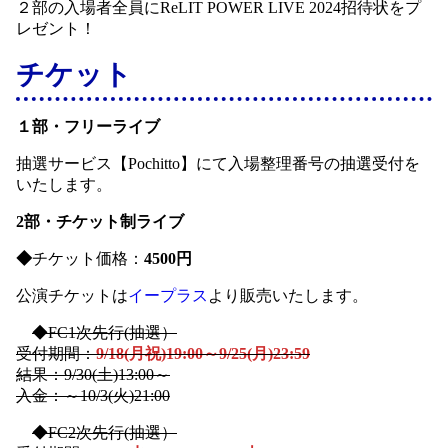
２部の入場者全員にReLIT POWER LIVE 2024招待状をプ
レゼント！
チケット
１部・フリーライブ
抽選サービス【Pochitto】にて入場整理番号の抽選受付を
いたします。
2部・チケット制ライブ
◆
チケット価格：
4500円
公演チケットは
イープラス
より販売いたします。
◆FC1次先行(抽選）
受付期間：
9/18(月祝)19:00～9/25(月)23:59
結果：9/30(土)13:00～
入金：～10/3(火)21:00
◆FC2次先行(抽選）