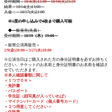
受付期間：
10/4(水)12:00～10/10(火)23:59
結果：10/14(土)13:00～
入金：～10/17(火)21:00
※1度の申し込みで4枚まで購入可能
◆一般発売(先着）
受付期間：
10/19（木）19:00～
＜振替公演再販売＞
2/9(金)20:00～3/27(水)18:00
※公演当日はご購入された方の身分証明書を必ずお持ちく
ださい。チケットのお名前と身分証明書のお名前を確認さ
せていただきます。
※本人確認書類に関して
＜１つでＯＫ＞
・免許書
・パスポート
・学生証（顔写真が入っていれば）
・マイナンバーカード（個人番号カード）
＜２つ用意してください＞
・住民票