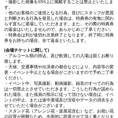
・撮影した画像をSNS上に掲載することは禁止といたしま
す。
・他のお客様のご迷惑となる行為、並びにスタッフが悪質
と判断される行為を発見した場合は、特典券の有無に関わ
らず直ちに退場していただきます。また、その際の特典券
の返金はいたしませんので、あらかじめご了承ください。
・特典会は列が途切れ次第終了となります。終了時に特典
券をお持ちの場合、全て返金といたします。
[会場チケットに関して]
・アルコール類の持込、及び飲酒しての入場は固くお断り
致します。
・天候、交通事情や出演者の都合などにより、内容等の変
更・イベント中止となる場合がございますので予めご了承
ください。
・イベント中、写真撮影、動画撮影、録音のすべての行為
は一切禁止とさせていただきます。こうした行為が認めら
れた場合、また係員の指示に従って頂けない場合は、イベ
ントの中止、または途中退場及び没収やデータの消去をさ
せていただく場合がございます。
・スタンド花（アレンジ花・楽屋花含む）など、お祝い花
の設置が困難なため、全面的に辞退させて頂く事となりま