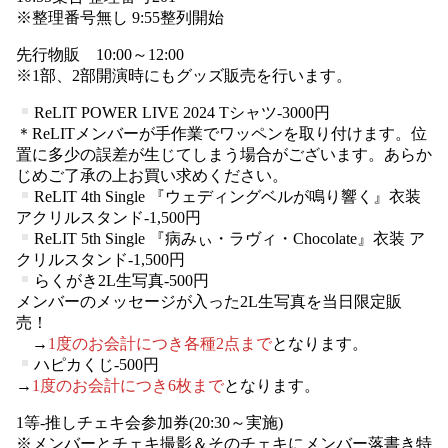
※整理番号無し 9:55整列開始
先行物販 10:00～12:00
※1部、2部開演時にもグッズ販売を行います。
ReLIT POWER LIVE 2024 Tシャツ-3000円
＊ReLITメンバーが手作業でワッペンを取り付けます。位
置に多少の誤差が生じてしまう場合がございます。あらか
じめご了承の上お買い求めください。
ReLIT 4th Single 『ウェディングベルが鳴り響く』衣装
アクリルスタンド-1,500円
ReLIT 5th Single 『病みぃ・ラヴィ・Chocolate』衣装 ア
クリルスタンド-1,500円
らくがき2L生写真-500円
メンバーのメッセージが入った2L生写真を当日限定販
売！
→
1度のお会計につき各種2点まで
となります。
ハピカくじ-500円
→
1度のお会計につき6枚まで
となります。
1等-推しチェキ会参加券(20:30～実施)
※メンバーとチェキ撮影＆そのチェキにメンバー落書き特