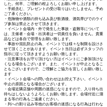
した。何卒、ご理解の程よろしくお願い申し上げます。
・手紙含む、プレゼントの受け取りはいたしません、予め
ご了承ください。
・危険物や酒類の持ち込み及び飲酒後、酒気帯びでのライ
ブ参加は禁止とさせて頂きます。
・イベント会場内・外で発生した事故・盗難等について
は、主催者・会場・出演者は一切責任を負いません。貴重
品などは各自で管理をお願い致します。
・事故や混乱防止の為、イベントでは様々な制限を設けさ
せて頂くことがあります。イベント当日は必ずスタッフの
指示に従って頂きますようお願い致します。
・注意事項をお守り頂けない方はイベントにご参加頂けな
くなる場合もございます。また、イベントが中止となるこ
ともございますので、ご理解とご協力を宜しくお願い致し
ます
・イベント会場への問い合わせはお控え下さい。イベント
中止の原因となる場合がございます。
・会場近隣店舗や周囲の迷惑になりますので、入り待ち出
待ちはしないようよろしくお願い致します。会場付近に溜
まる等の行為もご遠慮ください。
・列への割り込み等他のお客様の迷惑になる行為は行わな