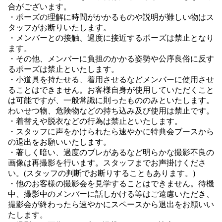
合がございます。
・ポーズの理解に時間がかかるものや説明が難しい物はス
タッフがお断りいたします。
・メンバーとの接触、過度に接近するポーズは禁止となり
ます。
・その他、メンバーに負担のかかる姿勢や公序良俗に反す
るポーズは禁止といたします。
・小道具を持たせる、着用させるなどメンバーに使用させ
ることはできません。お客様自身が使用していただくこと
は可能ですが、一般常識に則ったもののみといたします。
わいせつ物、危険物などの持ち込み及び使用は禁止です。
・着替えや脱衣などの行為は禁止といたします。
・スタッフに声をかけられたら速やかに特典会ブースから
の退出をお願いいたします。
・著しく暗い、過度のブレがあるなど明らかな撮影不良の
画像は再撮影を行います。スタッフまでお声掛けくださ
い。(スタッフの判断でお断りすることもあります。)
・他のお客様の撮影会を見学することはできません。待機
中、撮影中のメンバーに話しかける等はご遠慮いただき、
撮影会が終わったら速やかにスペースから退出をお願いい
たします。