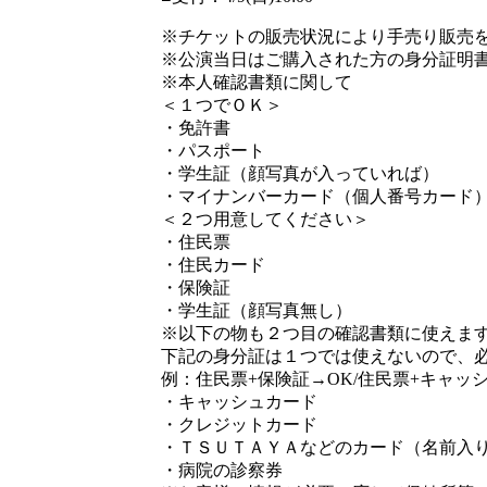
※チケットの販売状況により手売り販売
※公演当日はご購入された方の身分証明
※本人確認書類に関して
＜１つでＯＫ＞
・免許書
・パスポート
・学生証（顔写真が入っていれば）
・マイナンバーカード（個人番号カード
＜２つ用意してください＞
・住民票
・住民カード
・保険証
・学生証（顔写真無し）
※以下の物も２つ目の確認書類に使えま
下記の身分証は１つでは使えないので、
例：住民票+保険証→OK/住民票+キャッ
・キャッシュカード
・クレジットカード
・ＴＳＵＴＡＹＡなどのカード（名前入
・病院の診察券