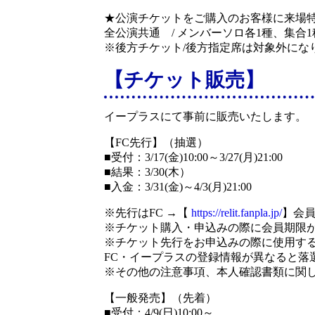
★公演チケットをご購入のお客様に来場
全公演共通 / メンバーソロ各1種、集合
※後方チケット/後方指定席は対象外にな
【チケット販売】
イープラスにて事前に販売いたします。
【FC先行】（抽選）
■受付：3/17(金)10:00～3/27(月)21:00
■結果：3/30(木）
■入金：3/31(金)～4/3(月)21:00
※先行はFC →【
https://relit.fanpla.jp/
】会員
※チケット購入・申込みの際に会員期限
※チケット先行をお申込みの際に使用す
FC・イープラスの登録情報が異なると
※その他の注意事項、本人確認書類に関
【一般発売】（先着）
■受付：4/9(日)10:00～